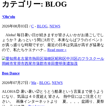
カテゴリー:
BLOG
ʻOluʻolu
2026年08月03日 /
C
-
BLOG
,
NEWS
Aloha! 毎日暑い日が続きますが皆さんいかがお過ごしでし
ょうか？ あっという間に8月で、本来ならばフラのイベント
が真っ盛りな時期ですが、最近の日本は気温が高すぎ猛暑な
ので、私たちケエナハナ...
Read more »
Bon Dance
2026年07月27日 /
Ma
-
BLOG
,
NEWS
ALOHA😊 暑い暑い🥵とうとう酷暑という言葉まで使うよう
になり、気温は４０度超え 皆さん 熱中症にはご注意くだ
さい。 画像インターネットより 夏。。。。盆踊り、夏祭