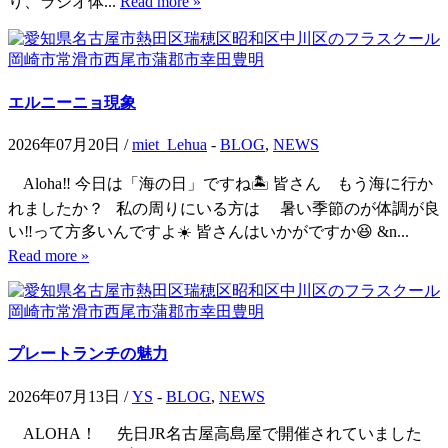
り、ラジオ体...
Read more »
エルニーニョ現象
2026年07月20日 /
miet_Lehua
-
BLOG
,
NEWS
Aloha‼️ 今日は「海の日」ですね🏝️ 皆さん もう海に行か
れましたか？ 私の周りにいる方は 暑い季節のが体調が良
い‼️って方多いんですよ☀️ 皆さんはいかがですか😆 &n...
Read more »
プレートランチの魅力
2026年07月13日 /
YS
-
BLOG
,
NEWS
ALOHA！ 先日JR名古屋高島屋で開催されていました