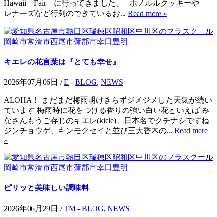
Hawaii Fair に行ってきました。 ホノルルクッキーや
レナーズなど行列のできているお...
Read more »
キエレの花言葉は『とても幸せ』
2026年07月06日 /
E
-
BLOG
,
NEWS
ALOHA！ まだまだ梅雨明けきらずジメジメした天気が続い
ています 梅雨時に花をつける香りの強い白い花といえば み
なさんもうご存じのキエレ(kiele)、日本名でクチナシですね
ジンチョウゲ、キンモクセイと並び三大香木の...
Read more
»
ピリッと美味しい調味料
2026年06月29日 /
TM
-
BLOG
,
NEWS