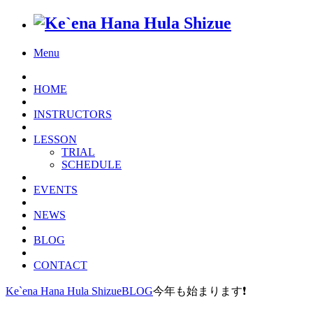
Menu
HOME
INSTRUCTORS
LESSON
TRIAL
SCHEDULE
EVENTS
NEWS
BLOG
CONTACT
Ke`ena Hana Hula Shizue
BLOG
今年も始まります❗️