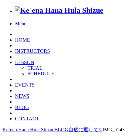
Menu
HOME
INSTRUCTORS
LESSON
TRIAL
SCHEDULE
EVENTS
NEWS
BLOG
CONTACT
Ke`ena Hana Hula Shizue
BLOG
自然に返して✨
IMG_5543