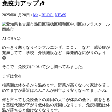
免疫力アップ🎶
2025年01月20日 /
Ma
-
BLOG
,
NEWS
ALOHA😊
めっきり寒くなりインフルエンザ、コロナ など 感染症が
充満してて 学校 介護施設など 爆発的な広がりのよう
😨
そこで 免疫力について少し調べてみました。
まずは食材
根菜類は体を芯から温めます。野菜が高くなって家計を苦し
めてますが最近はれんこんが例年より安くなってましたね。
何と言っても免疫低下の原因の大半が体温の低下。歳をとる
と基礎代謝が下がり低体温の原因になります。免疫細胞は体
温が落ちると働けなくなります。