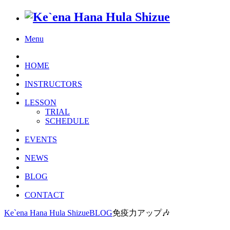
Menu
HOME
INSTRUCTORS
LESSON
TRIAL
SCHEDULE
EVENTS
NEWS
BLOG
CONTACT
Ke`ena Hana Hula Shizue
BLOG
免疫力アップ🎶