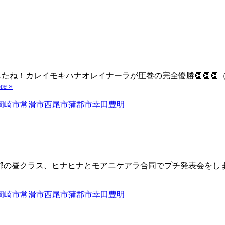
したね！カレイモキハナオレイナーラが圧巻の完全優勝👏👏
re »
、蒲郡の昼クラス、ヒナヒナとモアニケアラ合同でプチ発表会をしま