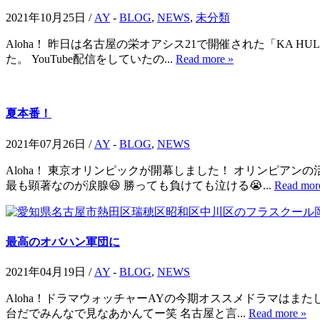
2021年10月25日 /
AY
-
BLOG
,
NEWS
,
未分類
Aloha！ 昨日は名古屋の栄オアシス21で開催された「KA
た。 YouTube配信をしていたの...
Read more »
夏本番！
2021年07月26日 /
AY
-
BLOG
,
NEWS
Aloha！ 東京オリンピックが開幕しました！ オリンピ
最も顕著なのが涙腺😆 勝っても負けても泣ける😭...
Read mor
最高のオバハン軍団に
2021年04月19日 /
AY
-
BLOG
,
NEWS
Aloha！ドラマウォッチャーAYの今期オススメドラマはま
台だでみんなで見なあかんてー笑 名古屋と言...
Read more »