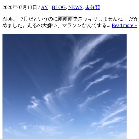
2020年07月13日 /
AY
-
BLOG
,
NEWS
,
未分類
Aloha！ 7月だというのに雨雨雨☂スッキリしませんね！
めました。走るの大嫌い、マラソンなんてする...
Read more »