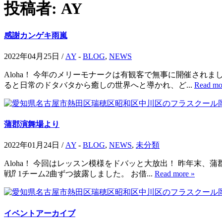
投稿者:
AY
感謝カンゲキ雨嵐
2022年04月25日 /
AY
-
BLOG
,
NEWS
Aloha！ 今年のメリーモナークは有観客で無事に開催されま
ると日常のドタバタから癒しの世界へと導かれ、ど...
Read mo
蒲郡演舞場より
2022年01月24日 /
AY
-
BLOG
,
NEWS
,
未分類
Aloha！ 今回はレッスン模様をドバッと大放出！ 昨年末
戦⁉️ 1チーム2曲ずつ披露しました。 お借...
Read more »
イベントアーカイブ