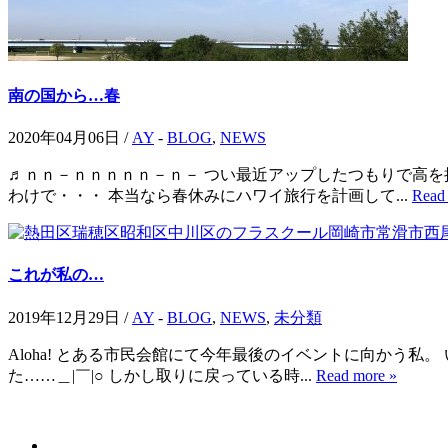
南の国から…春
2020年04月06日 /
AY
-
BLOG
,
NEWS
♬ｎｎ－ｎｎｎｎｎ－ｎ－ つい最近アップしたつもりで高を
わけで・・・ 本当なら春休みにハワイ旅行を計画して...
Read
これが私の…
2019年12月29日 /
AY
-
BLOG
,
NEWS
,
未分類
Aloha! とある市民会館にて今年最後のイベントに向かう私
た……＿|￣|○ しかし取りに戻っている時...
Read more »