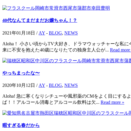
40代なんてまだまだお嬢ちゃん！？
2021年01月18日 /
AY
-
BLOG
,
NEWS
Aloha！ 小さい頃からTV大好き、ドラマウォッチャーな
来に不安を抱えた40歳になりたての独身主人公が...
Read more
やっちまったな〜
2020年10月12日 /
AY
-
BLOG
,
NEWS
Aloha! 急に寒くなりシチューや風邪薬のCMをよく目に
ば！！アルコール消毒とアルコール飲料は欠...
Read more »
暇すぎる春だから