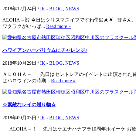
2018年12月24日 /
IK
-
BLOG
,
NEWS
ALOHA～🌺 今日はクリスマスイブですね🎅🏻🎄🌟
ワクワクがいっぱ...
Read more »
ハワイアンハーバリウムにチャレンジ♪
2018年10月29日 /
IK
-
BLOG
,
NEWS
ＡＬＯＨＡ～！ 先日はセントレアのイベントに出演された皆さ
はハロウィンの時期...
Read more »
☆素敵なレイの贈り物☆
2018年09月03日 /
IK
-
BLOG
,
NEWS
ALOHA～！ 先月はケエナハナフラ10周年ホイーケ お疲