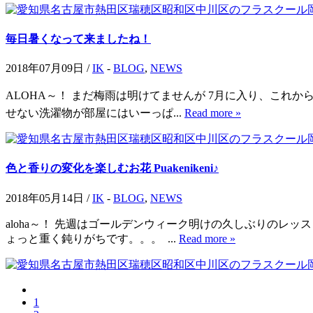
毎日暑くなって来ましたね！
2018年07月09日 /
IK
-
BLOG
,
NEWS
ALOHA～！ まだ梅雨は明けてませんが 7月に入り、これ
せない洗濯物が部屋にはいーっぱ...
Read more »
色と香りの変化を楽しむお花 Puakenikeni♪
2018年05月14日 /
IK
-
BLOG
,
NEWS
aloha～！ 先週はゴールデンウィーク明けの久しぶりのレ
ょっと重く鈍りがちです。。。 ...
Read more »
1