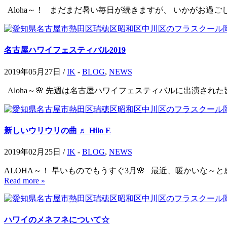
Aloha～！ まだまだ暑い毎日が続きますが、 いかがお過ご
名古屋ハワイフェスティバル2019
2019年05月27日 /
IK
-
BLOG
,
NEWS
Aloha～🌸 先週は名古屋ハワイフェスティバルに出演され
新しいウリウリの曲 ♬︎ Hilo E
2019年02月25日 /
IK
-
BLOG
,
NEWS
ALOHA～！ 早いものでもうすぐ3月🌸 最近、暖かいな～と
Read more »
ハワイのメネフネについて☆