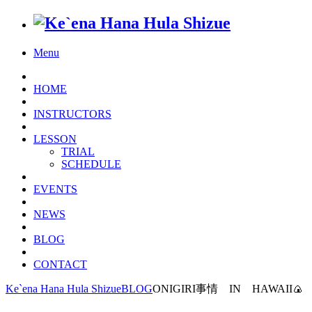
Menu
HOME
INSTRUCTORS
LESSON
TRIAL
SCHEDULE
EVENTS
NEWS
BLOG
CONTACT
Ke`ena Hana Hula Shizue
BLOG
ONIGIRI事情 IN HAWAII🍙