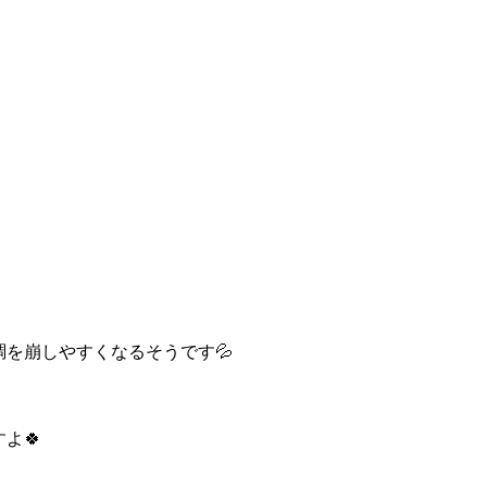
調を崩しやすくなるそうです
💦
すよ
🍀