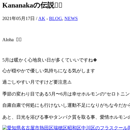
Kananakaの伝説🧜‍♀️
2021年05月17日 /
AK
-
BLOG
,
NEWS
Aloha
🧜‍♀️
5
月は暖かく心地良い日が多くていいですね🍀
心が穏やかで優しい気持ちになる気がします
過ごしやすい月ですけど要注意
⚠️
季節の変わり目である
5
月〜
6
月は幸せホルモンの
“
セロトニン
自粛自粛で何処にも行けないし運動不足になりがちな今だから
あと、日光を浴びる事やタンパク質を取る事、愛情ホルモン