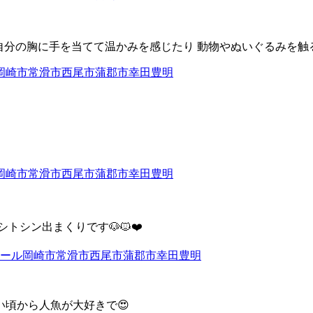
自分の胸に手を当てて温かみを感じたり
動物やぬいぐるみを触
シトシン出まくりです
🐶🐱❤️
い頃から人魚が大好きで
😍