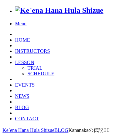
Menu
HOME
INSTRUCTORS
LESSON
TRIAL
SCHEDULE
EVENTS
NEWS
BLOG
CONTACT
Ke`ena Hana Hula Shizue
BLOG
Kananakaの伝説🧜‍♀️