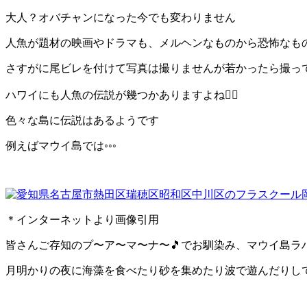
大人？オバチャンになった今でも変わりません
人魚が題材の映画やドラマも、メルヘンなものから恐怖なも
さすがに尾ビレを付けて写真は撮りませんが若かったら撮っ
ハワイにも人魚の伝説が幾つかありますよね
🧜‍♀️
色々な島に伝説はあるようです
例えばマウイ島では
◦◦◦
＊インターネットより画像引用
皆さんご存知のプ〜ア〜マ〜ナ〜
🎵
でお馴染み、マウイ島ラ
月明かりの夜に海藻を食べたり砂を集めたり波で遊んだりし