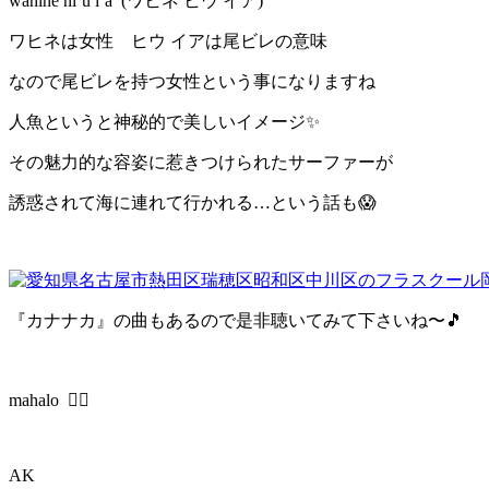
wahine hiʻu iʻa
(
ワヒネ
ヒウ
イア
)
ワヒネは女性 ヒウ
イアは尾ビレの意味
なので尾ビレを持つ女性という事になりますね
人魚というと神秘的で美しいイメージ
✨
その魅力的な容姿に惹きつけられたサーファーが
誘惑されて海に連れて行かれる
…
という話も
😱
『カナナカ』の曲もあるので是非聴いてみて下さいね〜
🎵
mahalo
🏄‍♂️
AK