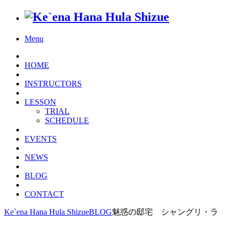
Menu
HOME
INSTRUCTORS
LESSON
TRIAL
SCHEDULE
EVENTS
NEWS
BLOG
CONTACT
Ke`ena Hana Hula Shizue
BLOG
魅惑の邸宅 シャングリ・ラ