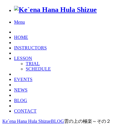
Menu
HOME
INSTRUCTORS
LESSON
TRIAL
SCHEDULE
EVENTS
NEWS
BLOG
CONTACT
Ke`ena Hana Hula Shizue
BLOG
雲の上の極楽～その２