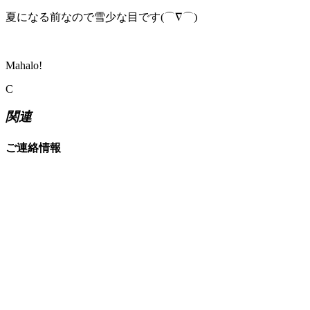
夏になる前なので雪少な目です(⌒∇⌒)
Mahalo!
C
関連
ご連絡情報