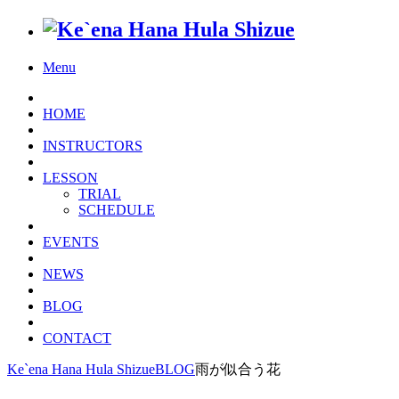
Menu
HOME
INSTRUCTORS
LESSON
TRIAL
SCHEDULE
EVENTS
NEWS
BLOG
CONTACT
Ke`ena Hana Hula Shizue
BLOG
雨が似合う花