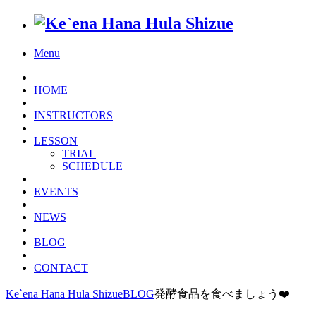
Menu
HOME
INSTRUCTORS
LESSON
TRIAL
SCHEDULE
EVENTS
NEWS
BLOG
CONTACT
Ke`ena Hana Hula Shizue
BLOG
発酵食品を食べましょう❤️