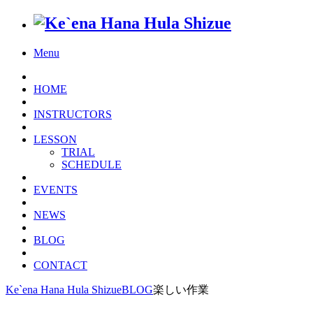
Menu
HOME
INSTRUCTORS
LESSON
TRIAL
SCHEDULE
EVENTS
NEWS
BLOG
CONTACT
Ke`ena Hana Hula Shizue
BLOG
楽しい作業