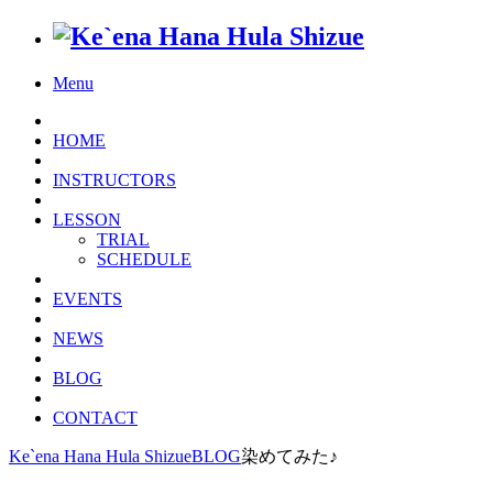
Menu
HOME
INSTRUCTORS
LESSON
TRIAL
SCHEDULE
EVENTS
NEWS
BLOG
CONTACT
Ke`ena Hana Hula Shizue
BLOG
染めてみた♪