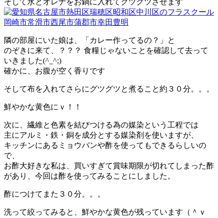
そして水とオレナをお鍋に入れてグツグツさせます
隣の部屋にいた娘は、「カレー作ってるの？」と
のぞきに来て、？？？ 食糧じゃないことを確認して去って
いきました(^_^;)
確かに、お腹が空く香りです
そして布を入れてさらにグツグツと煮ること約３０分。。。
鮮やかな黄色にｖ！！
次に、繊維と色素を結びつける為の媒染という工程では
主にアルミ・鉄・銅を成分とする媒染剤を使いますが、
キッチンにあるミョウバンや酢を使ってもできるらしいの
で、
お酢大好きな私は、買いすぎて賞味期限が切れてしまった酢
があり、今回は酢を使ってみることにしました。
酢につけてまた３０分。。。
洗って絞ってみると、鮮やかな黄色が残っています（＾ｖ