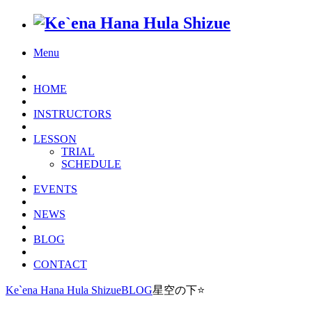
Menu
HOME
INSTRUCTORS
LESSON
TRIAL
SCHEDULE
EVENTS
NEWS
BLOG
CONTACT
Ke`ena Hana Hula Shizue
BLOG
星空の下⭐️