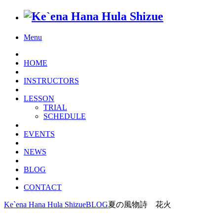
Menu
HOME
INSTRUCTORS
LESSON
TRIAL
SCHEDULE
EVENTS
NEWS
BLOG
CONTACT
Ke`ena Hana Hula Shizue
BLOG
夏の風物詩 花火