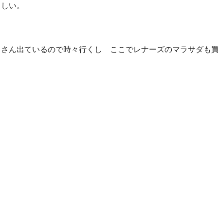
らしい。
くさん出ているので時々行くし ここでレナーズのマラサダも
。