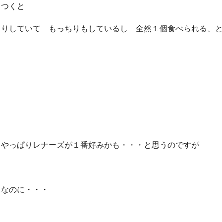
りつくと
くりしていて もっちりもしているし 全然１個食べられる、
、やっぱりレナーズが１番好みかも・・・と思うのですが
こなのに・・・