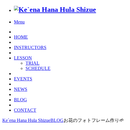
Menu
HOME
INSTRUCTORS
LESSON
TRIAL
SCHEDULE
EVENTS
NEWS
BLOG
CONTACT
Ke`ena Hana Hula Shizue
BLOG
お花のフォトフレーム作り🌱