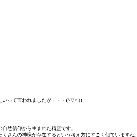
。
）
って言われましたが・・・(^▽^;)）
の自然信仰から生まれた精霊です。
たくさんの神様が存在するという考え方にすごく似ていますね