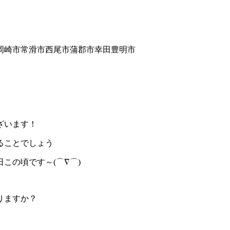
ざいます！
ることでしょう
この頃です～(⌒∇⌒)
りますか？