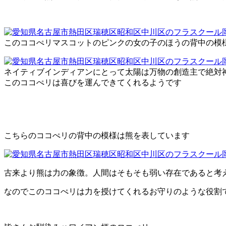
このココぺリマスコットのピンクの女の子のほうの背中の模
ネイティブインディアンにとって太陽は万物の創造主で絶対
このココぺリは喜びを運んできてくれるようです
こちらのココぺリの背中の模様は熊を表しています
古来より熊は力の象徴。人間はそもそも弱い存在であると考
なのでこのココぺリは力を授けてくれるお守りのような役割