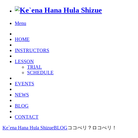
Menu
HOME
INSTRUCTORS
LESSON
TRIAL
SCHEDULE
EVENTS
NEWS
BLOG
CONTACT
Ke`ena Hana Hula Shizue
BLOG
ココぺリ？ロコぺリ！