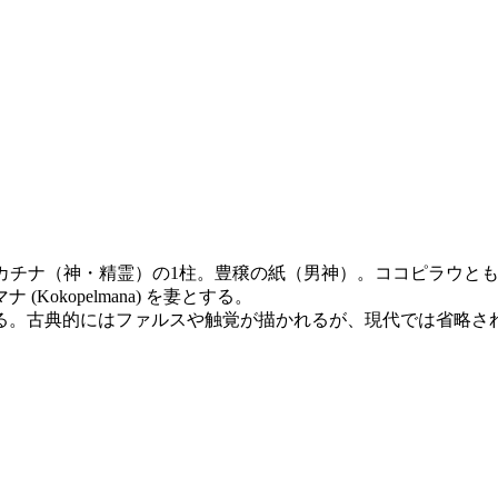
ホピ族のカチナ（神・精霊）の1柱。豊穣の紙（男神）。ココピラウと
okopelmana) を妻とする。
る。古典的にはファルスや触覚が描かれるが、現代では省略さ