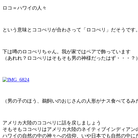
ロコ＝ハワイの人々
という意味とココぺリが合わさって「ロコぺリ」だそうです
下は噂のロコぺリちゃん。我が家ではペアで飾っています
（あれれ？ロコぺリはそもそも男の神様だったはず・・・？
（男の子のほう、鵜飼いのおじさんの人形がナス食べてるみたい
アメリカ大陸のココぺリに話を戻しましょう
そもそもココぺリはアメリカ大陸のネイティブインディアン
ハワイの自然の中の神々への信仰、いや日本でも自然の中に