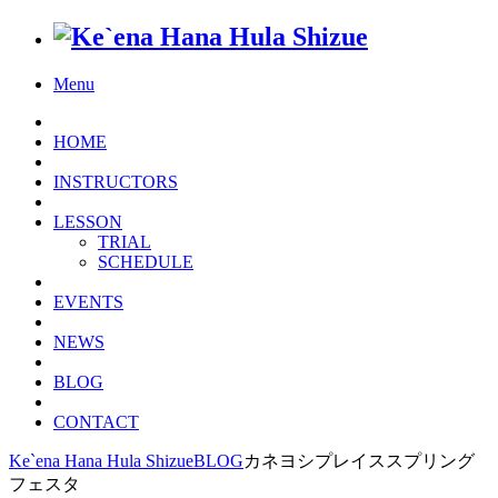
Menu
HOME
INSTRUCTORS
LESSON
TRIAL
SCHEDULE
EVENTS
NEWS
BLOG
CONTACT
Ke`ena Hana Hula Shizue
BLOG
カネヨシプレイススプリング
フェスタ