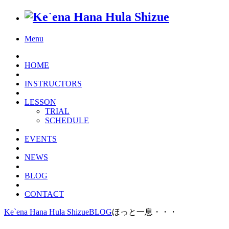
Menu
HOME
INSTRUCTORS
LESSON
TRIAL
SCHEDULE
EVENTS
NEWS
BLOG
CONTACT
Ke`ena Hana Hula Shizue
BLOG
ほっと一息・・・