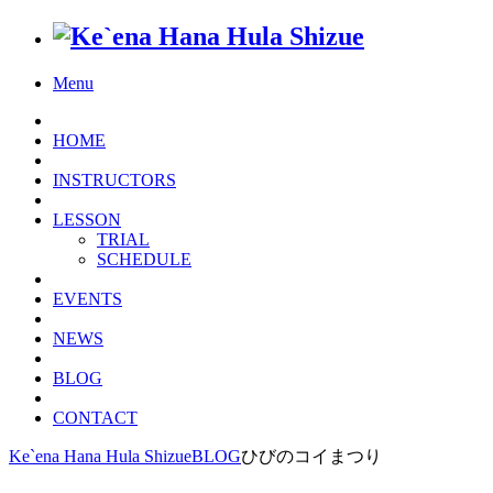
Menu
HOME
INSTRUCTORS
LESSON
TRIAL
SCHEDULE
EVENTS
NEWS
BLOG
CONTACT
Ke`ena Hana Hula Shizue
BLOG
ひびのコイまつり