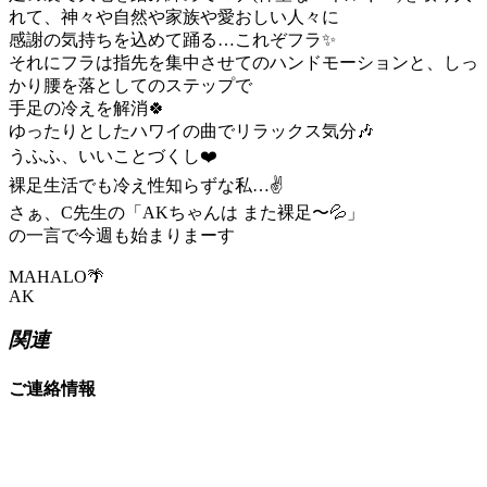
れて、神々や自然や家族や愛おしい人々に
感謝の気持ちを込めて踊る…これぞフラ✨
それにフラは指先を集中させてのハンドモーションと、しっ
かり腰を落としてのステップで
手足の冷えを解消🍀
ゆったりとしたハワイの曲でリラックス気分🎶
うふふ、いいことづくし❤️
裸足生活でも冷え性知らずな私…✌️
さぁ、C先生の「AKちゃんは また裸足〜💦」
の一言で今週も始まりまーす
MAHALO🌴
AK
関連
ご連絡情報