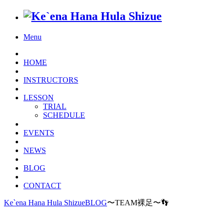
Menu
HOME
INSTRUCTORS
LESSON
TRIAL
SCHEDULE
EVENTS
NEWS
BLOG
CONTACT
Ke`ena Hana Hula Shizue
BLOG
〜TEAM裸足〜👣