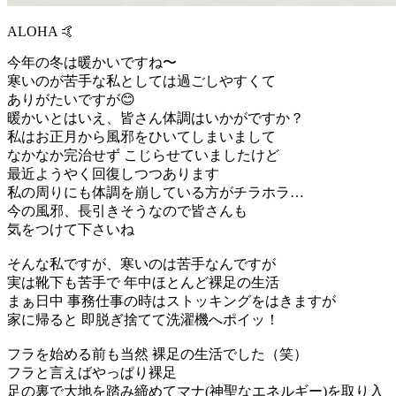
ALOHA 🤙
今年の冬は暖かいですね〜
寒いのが苦手な私としては過ごしやすくて
ありがたいですが😊
暖かいとはいえ、皆さん体調はいかがですか？
私はお正月から風邪をひいてしまいまして
なかなか完治せず こじらせていましたけど
最近ようやく回復しつつあります
私の周りにも体調を崩している方がチラホラ…
今の風邪、長引きそうなので皆さんも
気をつけて下さいね
そんな私ですが、寒いのは苦手なんですが
実は靴下も苦手で 年中ほとんど裸足の生活
まぁ日中 事務仕事の時はストッキングをはきますが
家に帰ると 即脱ぎ捨てて洗濯機へポイッ！
フラを始める前も当然 裸足の生活でした（笑）
フラと言えばやっぱり裸足
足の裏で大地を踏み締めてマナ(神聖なエネルギー)を取り入