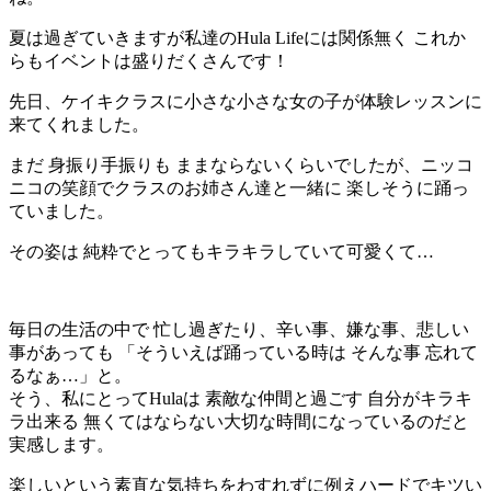
夏は過ぎていきますが私達のHula Lifeには関係無く これか
らもイベントは盛りだくさんです！
先日、ケイキクラスに小さな小さな女の子が体験レッスンに
来てくれました。
まだ 身振り手振りも ままならないくらいでしたが、ニッコ
ニコの笑顔でクラスのお姉さん達と一緒に 楽しそうに踊っ
ていました。
その姿は 純粋でとってもキラキラしていて可愛くて…
毎日の生活の中で 忙し過ぎたり、辛い事、嫌な事、悲しい
事があっても 「そういえば踊っている時は そんな事 忘れて
るなぁ…」と。
そう、私にとってHulaは 素敵な仲間と過ごす 自分がキラキ
ラ出来る 無くてはならない大切な時間になっているのだと
実感します。
楽しいという素直な気持ちをわすれずに例えハードでキツい