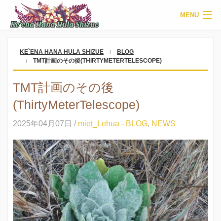
MENU
HOME
KE`ENA HANA HULA SHIZUE
BLOG
TMT計画のその後(THIRTYMETERTELESCOPE)
INSTRUCTORS
TMT計画のその後
LESSON
(ThirtyMeterTelescope)
EVENTS
2025年04月07日 /
miet_Lehua
-
BLOG
,
NEWS
NEWS
BLOG
CONTACT