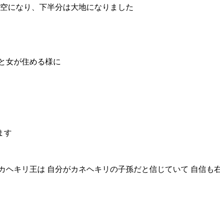
は空になり、下半分は大地になりました
と女が住める様に
ます
カヘキリ王は 自分がカネヘキリの子孫だと信じていて
自信も