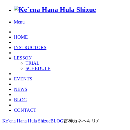
Menu
HOME
INSTRUCTORS
LESSON
TRIAL
SCHEDULE
EVENTS
NEWS
BLOG
CONTACT
Ke`ena Hana Hula Shizue
BLOG
雷神カネヘキリ⚡️